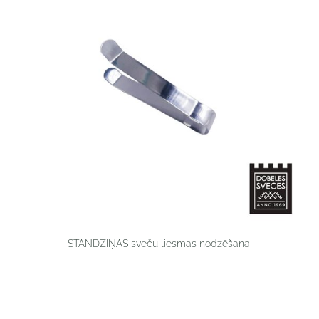
STANDZIŅAS sveču liesmas nodzēšanai