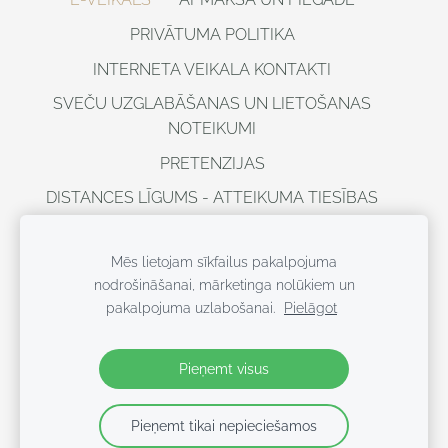
PRIVĀTUMA POLITIKA
INTERNETA VEIKALA KONTAKTI
SVEČU UZGLABĀŠANAS UN LIETOŠANAS
NOTEIKUMI
PRETENZIJAS
DISTANCES LĪGUMS - ATTEIKUMA TIESĪBAS
VISAS TIESĪBAS AIZSARGĀTAS ©
DOBELESSVECES, 2021
Mēs lietojam sīkfailus pakalpojuma
nodrošināšanai, mārketinga nolūkiem un
Sīkdatnes
pakalpojuma uzlabošanai.
Pielāgot
https://www.balticcandles.com/lv
Pieņemt visus
Pieņemt tikai nepieciešamos