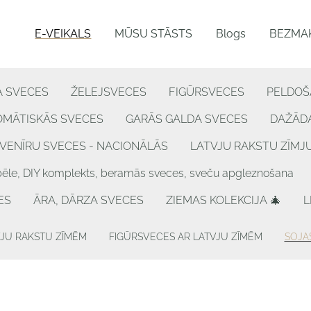
E-VEIKALS
MŪSU STĀSTS
Blogs
BEZMAK
A SVECES
ŽELEJSVECES
FIGŪRSVECES
PELDOŠ
OMĀTISKĀS SVECES
GARĀS GALDA SVECES
DAŽĀDA
VENĪRU SVECES - NACIONĀLĀS
LATVJU RAKSTU ZĪMJ
, DIY komplekts, beramās sveces, sveču apgleznošana
ES
ĀRA, DĀRZA SVECES
ZIEMAS KOLEKCIJA 🎄
L
VJU RAKSTU ZĪMĒM
FIGŪRSVECES AR LATVJU ZĪMĒM
SOJA