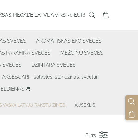
SAS PIEGĀDE LATVIJĀ VIRS 30 EUR!
ĀS SVECES
AROMĀTISKĀS EKO SVECES
S PARAFĪNA SVECES
MEŽĢĪŅU SVECES
U SVECES
DZINTARA SVECES
AKSESUĀRI - salvetes, standziņas, svečturi
IELDIENAS 🐣
S VASKA LATVJU RAKSTU ZĪMES
AUSEKLIS
Filtrs