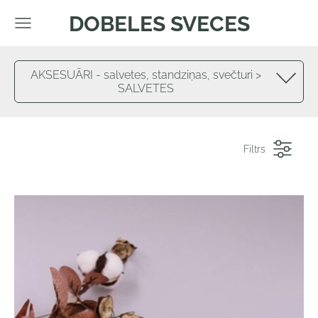
DOBELES SVECES
AKSESUĀRI - salvetes, standziņas, svečturi >
SALVETES
Filtrs