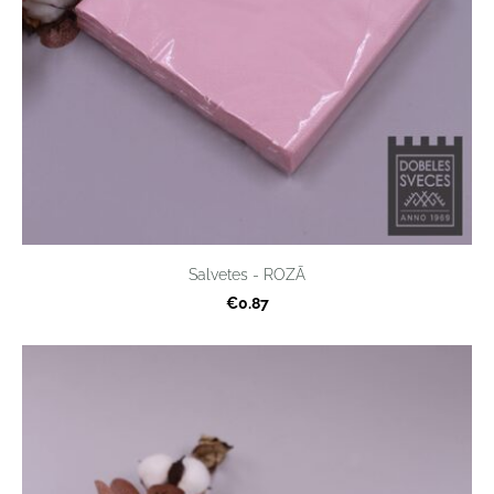
Salvetes - ROZĀ
€0.87