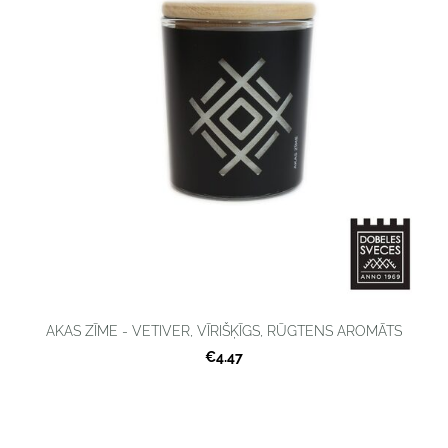
AKAS ZĪME - VETIVER, VĪRIŠĶĪGS, RŪGTENS AROMĀTS
€4.47