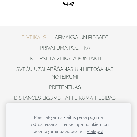
€4.47
E-VEIKALS
APMAKSA UN PIEGĀDE
PRIVĀTUMA POLITIKA
INTERNETA VEIKALA KONTAKTI
SVEČU UZGLABĀŠANAS UN LIETOŠANAS
NOTEIKUMI
PRETENZIJAS
DISTANCES LĪGUMS - ATTEIKUMA TIESĪBAS
VISAS TIESĪBAS AIZSARGĀTAS ©
DOBELESSVECES, 2021
Mēs lietojam sīkfailus pakalpojuma
nodrošināšanai, mārketinga nolūkiem un
Sīkdatnes
pakalpojuma uzlabošanai.
Pielāgot