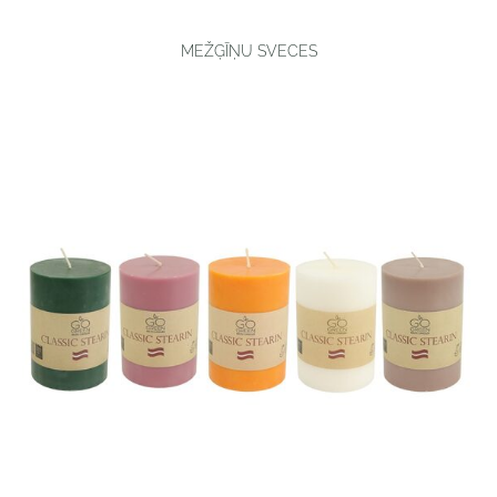
MEŽĢĪŅU SVECES