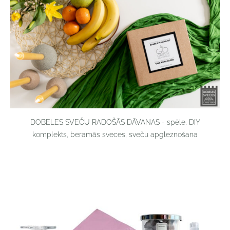
DOBELES SVEČU RADOŠĀS DĀVANAS - spēle, DIY
komplekts, beramās sveces, sveču apgleznošana