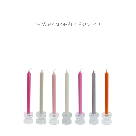
DAŽĀDAS AROMĀTISKĀS SVECES