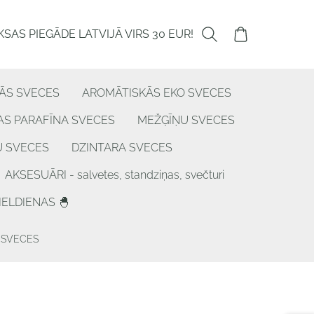
SAS PIEGĀDE LATVIJĀ VIRS 30 EUR!
ĀS SVECES
AROMĀTISKĀS EKO SVECES
S PARAFĪNA SVECES
MEŽĢĪŅU SVECES
U SVECES
DZINTARA SVECES
AKSESUĀRI - salvetes, standziņas, svečturi
IELDIENAS 🐣
 SVECES