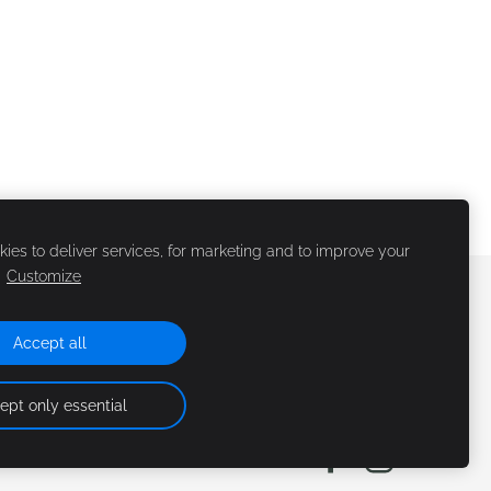
ies to deliver services, for marketing and to improve your
.
Customize
Accept all
A TIESĪBAS
ept only essential