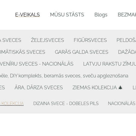
E-VEIKALS
MŪSU STĀSTS
Blogs
BEZMAK
A SVECES
ŽELEJSVECES
FIGŪRSVECES
PELDOŠ
OMĀTISKĀS SVECES
GARĀS GALDA SVECES
DAŽĀDA
VENĪRU SVECES - NACIONĀLĀS
LATVJU RAKSTU ZĪMJ
, DIY komplekts, beramās sveces, sveču apgleznošana
ES
ĀRA, DĀRZA SVECES
ZIEMAS KOLEKCIJA 🎄
L
 KOLEKCIJA
DIZAINA SVECE - DOBELES PILS
NACIONĀLĀS