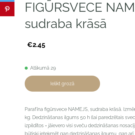
FIGŪRSVECE NAM
sudraba krāsā
€2.45
Atlikumā 29
Ielikt grozā
Parafīna figūrsvece
NAMEJS, sudraba krāsā. Izmēr
kg. Dedzināšanas ilgums 50 h (lai paredzētais sv
izpildītos = jāievero visi sveču dedzināšanas nosacī
būtiski ietekmēt gan dedzināšanas ilgumu, gan arī kv