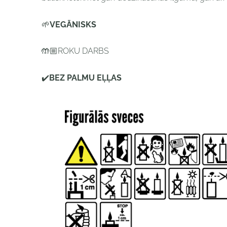
🌱
VEGĀNISKS
🤲🏼ROKU DARBS
✔️
BEZ PALMU EĻĻAS