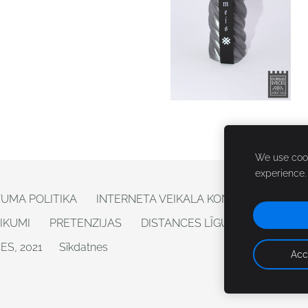
We use cook
experience
TUMA POLITIKA
INTERNETA VEIKALA KONTAKTI
IKUMI
PRETENZIJAS
DISTANCES LĪGUMS - ATTEIKUM
S, 2021
Sīkdatnes
Acc