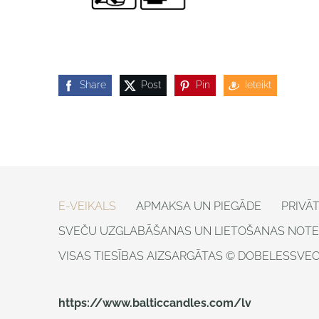
Share
Post
Pin
Ieteikt
E-VEIKALS
APMAKSA UN PIEGĀDE
PRIVĀ
SVEČU UZGLABĀŠANAS UN LIETOŠANAS NOTE
VISAS TIESĪBAS AIZSARGĀTAS © DOBELESSVECE
https://www.balticcandles.com/lv