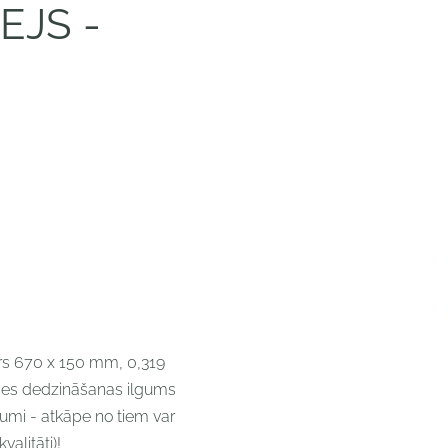
EJS -
s 670 x 150 mm, 0,319
eces dedzināšanas ilgums
jumi - atkāpe no tiem var
alitāti)!